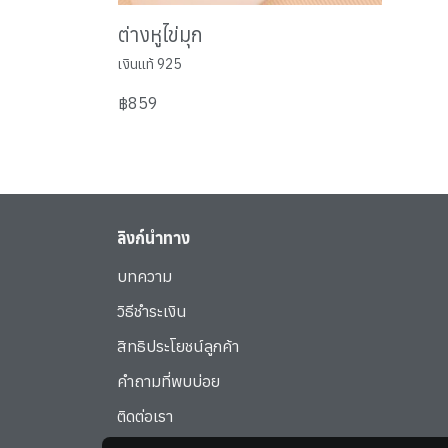
ต่างหูไข่มุก
เงินแท้ 925
฿859
ลิงก์นำทาง
บทความ
วิธีชำระเงิน
สิทธิประโยชน์ลูกค้า
คำถามที่พบบ่อย
ติดต่อเรา