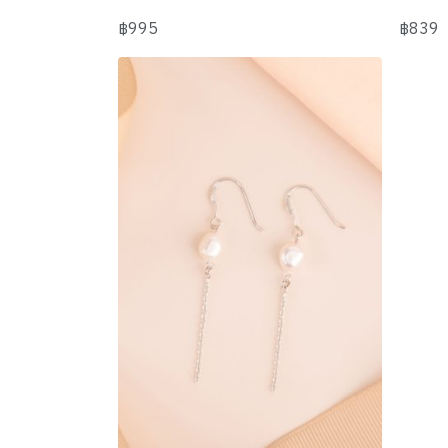
฿995
฿839