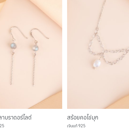
ูลาบราดอร์ไลต์
สร้อยคอไข่มุก
925
เงินแท้ 925